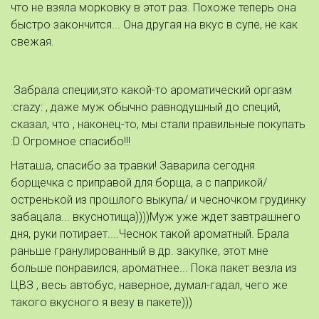
что не взяла морковку в этот раз. Похоже теперь она
быстро закончится... Она другая на вкус в супе, не как
свежая.
Забрала специи,это какой-то ароматический оргазм
:crazy: , даже муж обычно равнодушный до специй,
сказал, что , наконец-то, мы стали правильные покупать
:D Огромное спасибо!!!
Наташа, спасибо за травки! Заварила сегодня
борщечка с приправой для борща, а с паприкой/
остренькой из прошлого выкупа/ и чесночком грудинку
забацала... вкуснотища))))Муж уже ждет завтрашнего
дня, руки потирает....Чеснок такой ароматный. Брала
раньше гранулированный в др. закупке, этот мне
больше понравился, ароматнее... Пока пакет везла из
ЦВЗ , весь автобус, наверное, думал-гадал, чего же
такого вкусного я везу в пакете)))