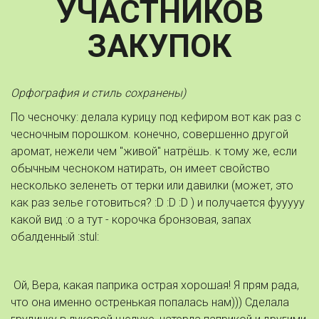
УЧАСТНИКОВ
ЗАКУПОК
Орфография и стиль сохранены)
По чесночку: делала курицу под кефиром вот как раз с
чесночным порошком. конечно, совершенно другой
аромат, нежели чем "живой" натрёшь. к тому же, если
обычным чесноком натирать, он имеет свойство
несколько зеленеть от терки или давилки (может, это
как раз зелье готовиться? :D :D :D ) и получается фууууу
какой вид :o а тут - корочка бронзовая, запах
обалденный :stul:
Ой, Вера, какая паприка острая хорошая! Я прям рада,
что она именно остренькая попалась нам))) Сделала