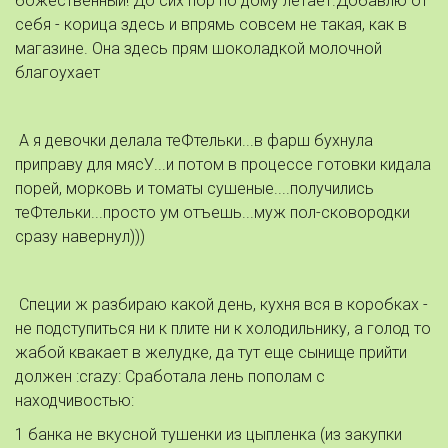
божественный! До сих пор по дому летает.Добавлю от
себя - корица здесь и впрямь совсем не такая, как в
магазине. Она здесь прям шоколадкой молочной
благоухает
А я девочки делала теФтельки...в фарш бухнула
приправу для мясУ...и потом в процессе готовки кидала
порей, морковь и томаты сушеные....получились
теФтельки...просто ум отъешь...муж пол-сковородки
сразу навернул)))
Специи ж разбираю какой день, кухня вся в коробках -
не подступиться ни к плите ни к холодильнику, а голод то
жабой квакает в желудке, да тут еще сынище прийти
должен :crazy: Сработала лень пополам с
находчивостью:
1 банка не вкусной тушенки из цыпленка (из закупки