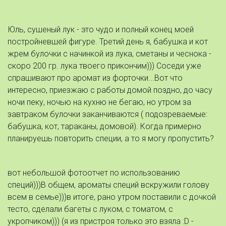
Юль, сушеный лук - это чудо и полный конец моей
постройневшей фигуре. Третий день я, бабушка и кот
жрем булочки с начинкой из лука, сметаны и чеснока -
скоро 200 гр. лука твоего прикончим))) Соседи уже
спрашивают про аромат из форточки...Вот что
интересно, приезжаю с работы домой поздно, до часу
ночи пеку, ночью на кухню не бегаю, но утром за
завтраком булочки заканчиваются ( подозреваемые:
бабушка, кот, тараканы, домовой). Когда примерно
планируешь повторить специи, а то я могу пропустить?
вот небольшой фотоотчет по использованию
специй)))В общем, ароматы специй вскружили голову
всем в семье)))в итоге, рано утром поставили с дочкой
тесто, сделали багеты с луком, с томатом, с
укропчиком))) (я из пристроя только это взяла :D -