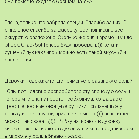
был помягче.Уходят с борщом на УРА.
Елена, только что забрала специи. Спасибо за них! :D
отдельное спасибо за фасовку, все подписано,все
аккуратно разложено! Сколько же сил и времени ушло
:shock: Спасибо! Теперь буду пробовать))) кстати
сушеный лук как чипсы можно есть, такой вкусный и
сладенький
Девочки, подскажите где применяете саванскую соль?
Юль, вот недавно распробовала эту сванскую соль и
теперь мне она ну просто необходима, когда варю
простые постные овощные супчики - сыпанешь эту
сольку и цвет другой, приятнее намного)))) аппетитнее,
можно так сказать)))) Рыбку натираю и в духовку,
мяско тоже натираю и в духовку прям. тантердайзером
в мяско эту соль вбиваю и жарю.