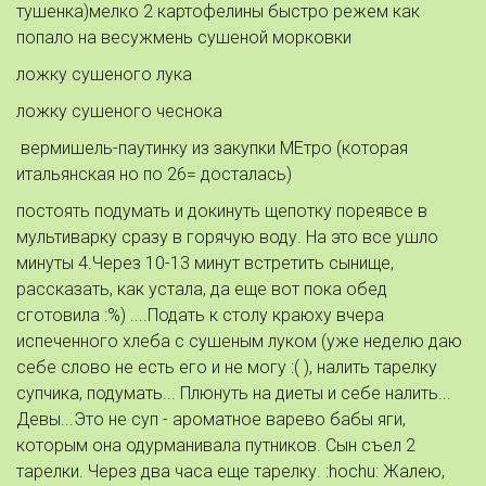
тушенка)мелко 2 картофелины быстро режем как
попало на весужмень сушеной морковки
ложку сушеного лука
ложку сушеного чеснока
вермишель-паутинку из закупки МЕтро (которая
итальянская но по 26= досталась)
постоять подумать и докинуть щепотку пореявсе в
мультиварку сразу в горячую воду. На это все ушло
минуты 4.Через 10-13 минут встретить сынище,
рассказать, как устала, да еще вот пока обед
сготовила :%) ....Подать к столу краюху вчера
испеченного хлеба с сушеным луком (уже неделю даю
себе слово не есть его и не могу :( ), налить тарелку
супчика, подумать... Плюнуть на диеты и себе налить...
Девы...Это не суп - ароматное варево бабы яги,
которым она одурманивала путников. Сын съел 2
тарелки. Через два часа еще тарелку. :hochu: Жалею,