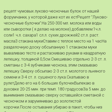
рецепт чумовых луково-чесночных булок от нашей
форумчанки, у которой даже кот их естРецепт "Луково-
чесночные булочки":На 250-300 мл. молока или воды
или сыворотки ( я делаю на молоке) добавляем:1ч.л.
соли1 ч.л. сахара1 сл.л. сухих дрожжей2 ст.л. раст.
масла3 стакана мукиСтавим с теплое место на 1 часНа
разделочную доску обсыпанную 1 стаканом муки
вываливаю тесто и растаскиваю руками в квадратную
лепешку, толщиной 0,5см.Смешиваю отдельно 2-3 ст. л.
сметаны с 3-4 зубчиками чеснока, этим смазываю
лепешку.Сверху обсыпаю 2-3 ст.л. молотого льняного
семени и 3-4 ст. л. сушеного лука.Скатываю в
рулетДелю его на 6 больших булочекВыпекаю в
духовке 20-25 мин. при темп. 180 градусовЗа 5 мин. до
вынимания смазываю сверху оставшейся сметаной с
чесночком и зарумяниваю до золотистой
корочки.После остывания убираю в пакет, чтобы низ