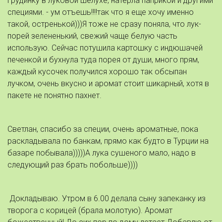
грудинку в луковой шелухе, натерла паприкой и другими
специями. - ум отъешь!!!!так что я еще хочу именно
такой, остренькой)))Я тоже не сразу поняла, что лук-
порей зелененький, свежий чаще белую часть
использую. Сейчас потушила картошку с индюшачей
печенкой и бухнула туда порея от души, много прям,
каждый кусочек получился хорошо так обсыпан
лучком, очень вкусно и аромат стоит шикарный, хотя в
пакете не понятно пахнет.
Светлан, спасибо за специи, очень ароматные, пока
раскладывала по банкам, прямо как будто в Турции на
базаре побывала)))))А лука сушеного мало, надо в
следующий раз брать побольше))))
Докладываю. Утром в 6.00 делала сыну запеканку из
творога с корицей (брала молотую). Аромат